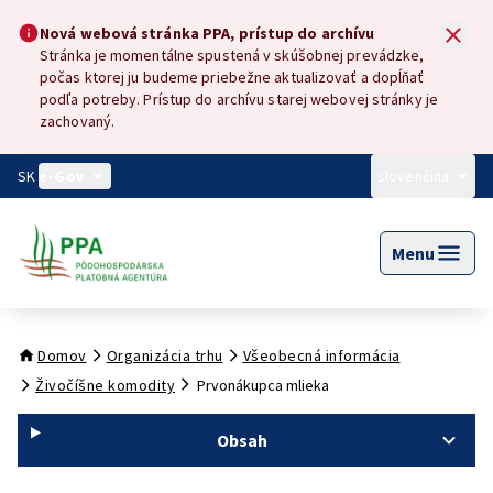
Preskočiť na hlavný obsah
Nová webová stránka PPA, prístup do archívu
Nová webová stránka PPA, prístup do archívu
Stránka je momentálne spustená v skúšobnej prevádzke,
počas ktorej ju budeme priebežne aktualizovať a dopĺňať
podľa potreby. Prístup do archívu starej webovej stránky je
zachovaný.
SK
e-Gov
slovenčina
Menu
Domov
Organizácia trhu
Všeobecná informácia
Živočíšne komodity
Prvonákupca mlieka
Obsah