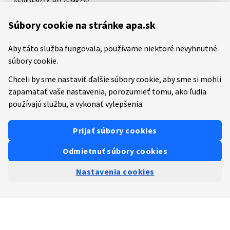
eEVIDENCIA POZEMKOV
Online katalóg
Súbory cookie na stránke apa.sk
Systém LORI
Systém ATIS
Aby táto služba fungovala, používame niektoré nevyhnutné
Systém ITMS
súbory cookie.
Chceli by sme nastaviť ďalšie súbory cookie, aby sme si mohli
zapamätať vaše nastavenia, porozumieť tomu, ako ľudia
Etický kódex
Mapa stránok
RSS
Youtube
Facebook
používajú službu, a vykonať vylepšenia.
Predchádzajúca verzia stránky
Prevádzkovateľom služby je
Pôdohospodárska platobná
Prijať súbory cookies
agentúra (PPA)
.
Vytvorené v súlade s
Jednotným dizajn manuálom elektronických
Odmietnuť súbory cookies
služieb
(IDSK).
Verzia
prod-20260706
Nastavenia cookies