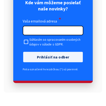
Kde vám môžeme posielať
naše novinky?
*
Vaša emailová adresa
Súhlasím so spracovaním osobných
údajov v súlade s GDPR.
Prihlásiť na odber
Polia označené hviezdičkou (*) sú povinné.