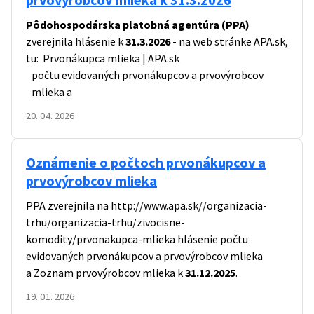
Pôdohospodárska platobná agentúra (PPA)
zverejnila hlásenie k
31.3.2026
- na web stránke APA.sk,
tu:
Prvonákupca mlieka | APA.sk
počtu evidovaných prvonákupcov a prvovýrobcov
mlieka a
20. 04. 2026
Oznámenie o počtoch prvonákupcov a
prvovýrobcov mlieka
PPA zverejnila na
http://www.apa.sk//organizacia-
trhu/organizacia-trhu/zivocisne-
komodity/prvonakupca-mlieka
hlásenie počtu
evidovaných prvonákupcov a prvovýrobcov mlieka
a Zoznam prvovýrobcov mlieka k
31.12.2025
.
19. 01. 2026