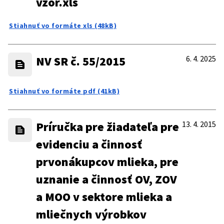
vzor.xls
Stiahnuť vo formáte xls (48kB)
NV SR č. 55/2015
6. 4. 2025
Stiahnuť vo formáte pdf (41kB)
Príručka pre žiadateľa pre
13. 4. 2015
evidenciu a činnosť
prvonákupcov mlieka, pre
uznanie a činnosť OV, ZOV
a MOO v sektore mlieka a
mliečnych výrobkov