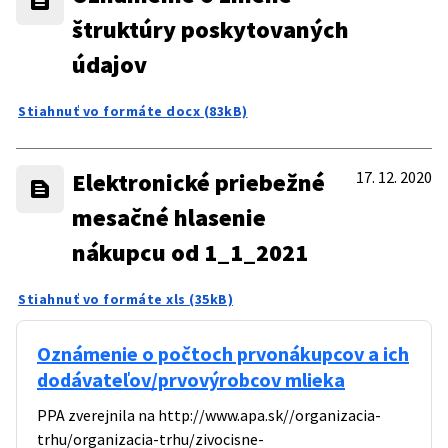
štruktúry poskytovaných
údajov
Stiahnuť vo formáte docx (83kB)
Elektronické priebežné
17. 12. 2020
mesačné hlasenie
nákupcu od 1_1_2021
Stiahnuť vo formáte xls (35kB)
Oznámenie o počtoch prvonákupcov a ich
dodávateľov/prvovýrobcov mlieka
PPA zverejnila na
http://www.apa.sk//organizacia-
trhu/organizacia-trhu/zivocisne-