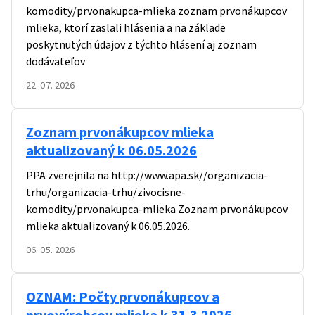
komodity/prvonakupca-mlieka
zoznam prvonákupcov
mlieka, ktorí zaslali hlásenia a na základe
poskytnutých údajov z týchto hlásení aj zoznam
dodávateľov
22. 07. 2026
Zoznam prvonákupcov mlieka
aktualizovaný k 06.05.2026
PPA zverejnila na
http://www.apa.sk//organizacia-
trhu/organizacia-trhu/zivocisne-
komodity/prvonakupca-mlieka
Zoznam prvonákupcov
mlieka aktualizovaný k 06.05.2026.
06. 05. 2026
OZNAM: Počty prvonákupcov a
prvovýrobcov mlieka k 31.3.2026