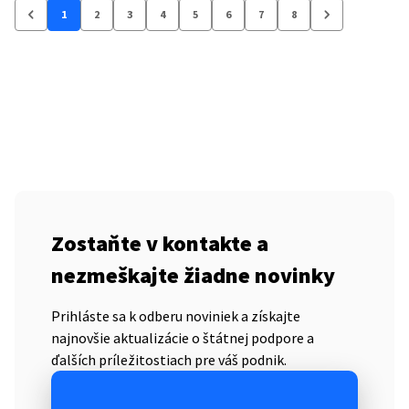
1
2
3
4
5
6
7
8
Zostaňte v kontakte a
nezmeškajte žiadne novinky
Prihláste sa k odberu noviniek a získajte
najnovšie aktualizácie o štátnej podpore a
ďalších príležitostiach pre váš podnik.