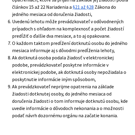
článkov 15 až 22 Nariadenia a
§21 až §28
Zákona do
jedného mesiaca od doručenia žiadosti,
Uvedenú lehotu môže prevádzkovateľ v odôvodnených
prípadoch s ohľadom na komplexnosť a počet žiadostí
predĺžiť o ďalšie dva mesiace, a to aj opakovane.
O každom taktom predĺžení dotknutú osobu do jedného
mesiaca informuje aj s dôvodmi predĺženia lehoty,
Ak dotknutá osoba podala žiadosť v elektronickej
podobe, prevádzkovateľ poskytne informácie v
elektronickej podobe, ak dotknutá osoby nepožiadala o
poskytnutie informácie iným spôsobom,
Ak prevádzkovateľ neprijme opatrenia na základe
žiadosti dotknutej osoby, do jedného mesiaca od
doručenia žiadosti o tom informuje dotknutú osobu, kde
uvedie informácie o dôvodoch nekonania a o možnosti
podať návrh dozornému orgánu na začatie konania.