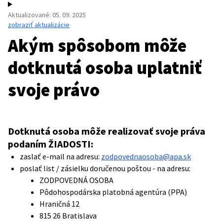
Aktualizované
:
05. 09. 2025
zobraziť aktualizácie
Akým spôsobom môže
dotknutá osoba uplatniť
svoje právo
Dotknutá osoba môže realizovať svoje práva
podaním ŽIADOSTI:
zaslať e-mail na adresu:
zodpovednaosoba@apa.sk
poslať list / zásielku doručenou poštou - na adresu:
ZODPOVEDNÁ OSOBA
Pôdohospodárska platobná agentúra (PPA)
Hraničná 12
815 26 Bratislava