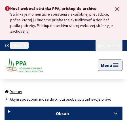
Preskočiť na hlavný obsah
Nová webová stránka PPA, prístup do archívu
Nová webová stránka PPA, prístup do archívu
Stránka je momentálne spustená v skúšobnej prevádzke,
počas ktorej ju budeme priebežne aktualizovať a dopĺňať
podľa potreby. Prístup do archívu starej webovej stránky je
zachovaný.
SK
e-Gov
slovenčina
Menu
Domov
Akým spôsobom môže dotknutá osoba uplatniť svoje právo
Obsah