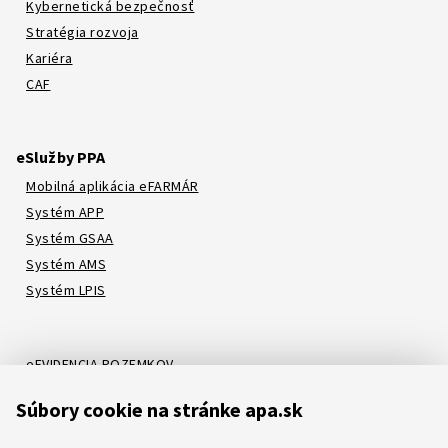
Kybernetická bezpečnosť
Stratégia rozvoja
Kariéra
CAF
eSlužby PPA
Mobilná aplikácia eFARMÁR
Systém APP
Systém GSAA
Systém AMS
Systém LPIS
eEVIDENCIA POZEMKOV
Online katalóg
Súbory cookie na stránke apa.sk
Systém LORI
Systém ATIS