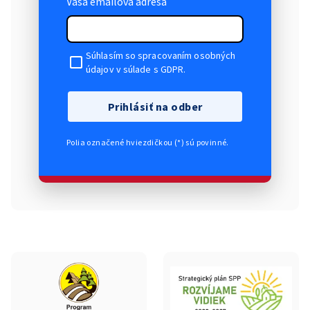
Vaša emailová adresa
Súhlasím so spracovaním osobných
údajov v súlade s GDPR.
Prihlásiť na odber
Polia označené hviezdičkou (*) sú povinné.