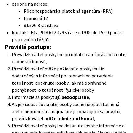
osobne na adrese:
Pôdohospodárska platobná agentúra (PPA)
Hraničná 12
815 26 Bratislava
kontakt:
+421 918 612 429
v čase od 9:00 do 15:00 počas
pracovného týždňa
Pravidlá postupu:
Prevádzkovateľ poskytne pri uplatňovaní práv dotknutej
osobe súčinnosť ,
Prevádzkovateľ môže požiadať o poskytnutie
dodatočných informácií potrebných na potvrdenie
totožnosti dotknutej osoby , ak má oprávnené
pochybnosti o totožnosti fyzickej osoby,
Informácie sa poskytujú
bezodplatne
,
Ak je žiadosť dotknutej osoby začne neopodstatnená
alebo neprimeraná najmä pre jej opakujúcu sa povahu,
prevádzkovateľ
môže odmietnuť konať
,
Prevádzkovateľ poskytne dotknutej osobe informácie o
opatreniach, ktoré sa prijali na základe jej žiadosti podľa