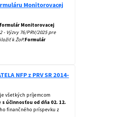
ormuláru Monitorovacej
formulár Monitorovacej
2 - Výzvy 76/PRV/2025 pre
ložiť k ŽoP.
Formulár
ATELA NFP z PRV SR 2014-
e všetkých príjemcom
že
s účinnosťou od dňa 02. 12.
o finančného príspevku z