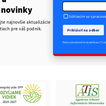
 novinky
Súhlasím so spracova
jte najnovšie aktualizácie
tiach pre váš podnik.
Prihlásiť na odber
Polia označené hviezdičkou (*) s