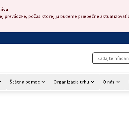
hívu
 prevádzke, počas ktorej ju budeme priebežne aktualizovať a
Vyhľadávanie
Štátna pomoc
Organizácia trhu
O nás