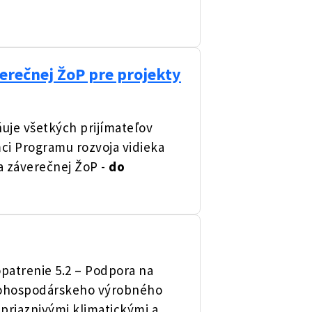
erečnej ŽoP pre projekty
uje všetkých prijímateľov
ci Programu rozvoja vidieka
a záverečnej ŽoP -
do
patrenie 5.2 – Podpora na
nohospodárskeho výrobného
priaznivými klimatickými a