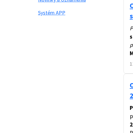
Systém APP
P
s
p
M
1
P
p
2
P