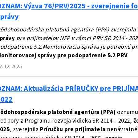
OZNAM: Výzva 76/PRV/2025 - zverejnenie f
správy
ôdohospodárska platobná agentúra (PPA) zverejnila
právy
pre prijímateľov NFP v rámci PRV SR 2014 - 202
odopatrenie 5.2
.
Monitorovaciu správu je potrebné pri
onitorovacej správy pre podopatrenie 5.2 PRV
2. 12. 2025
OZNAM: Aktualizácia PRÍRUČKY pre PRIJÍM
2022
ôdohospodárska platobná agentúra (PPA)
oznamuj
odpory z Programu rozvoja vidieka SR 2014 – 2022, 
025
, zverejnila
Príručku pre prijímateľa
nenávratnéh
rogramu rozvoja vidieka SR 2014 – 2022,
verzia