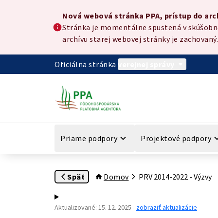
Preskočiť na hlavný obsah
Nová webová stránka PPA, prístup do archívu
Nová webová stránka PPA, prístup do arc
Stránka je momentálne spustená v skúšobnej
archívu starej webovej stránky je zachovaný.
Oficiálna stránka
verejnej správy
Priame podpory
Projektové podpory
Späť
Domov
PRV 2014-2022 - Výzvy
Aktualizované
:
15. 12. 2025
-
zobraziť aktualizácie