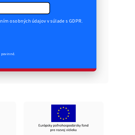
ním osobných údajov v súlade s GDPR.
ú povinné.