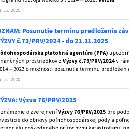
1. 12. 2025
OZNAM: Posunutie termínu predloženia záv
VÝZVY č.73/PRV/2024 - do 21.11.2025
ôdohospodárska platobná agentúra (PPA)
upozorň
inančných prostriedkov z
Výzvy č.73/PRV/2024
v rám
014 – 2022 o možnosti posunutia termínu predloženi
7. 10. 2025
VÝZVA: Výzva 76/PRV/2025
známenie o zverejnení
Výzvy 76/PRV/2025
pre podo
nvestície do obnovy poľnohospodárskej pôdy a poľ
otenciálu poškodeného prírodnými katastrofami, ne