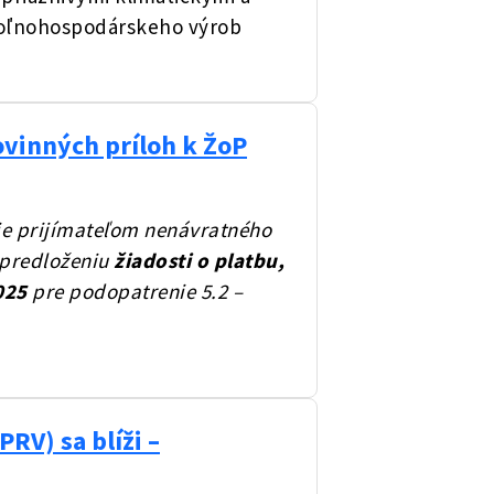
oľnohospodárskeho výrob
ovinných príloh k ŽoP
 prijímateľom nenávratného
 predloženiu
žiadosti o platbu,
025
pre podopatrenie 5.2 –
V) sa blíži –