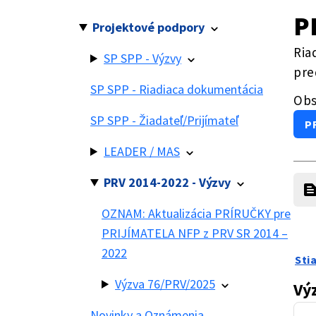
P
Projektové podpory
Ria
SP SPP - Výzvy
pre
SP SPP - Riadiaca dokumentácia
Obs
SP SPP - Žiadateľ/Prijímateľ
PR
LEADER / MAS
PRV 2014-2022 - Výzvy
OZNAM: Aktualizácia PRÍRUČKY pre
PRIJÍMATELA NFP z PRV SR 2014 –
2022
Sti
Výzva 76/PRV/2025
Vý
Novinky a Oznámenia