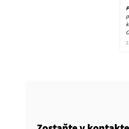
P
p
k
O
2
Zostaňte v kontakte