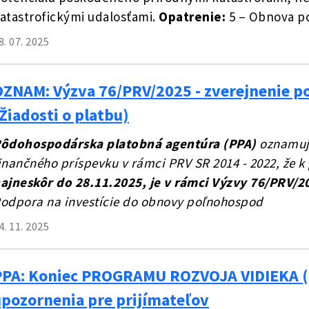
atastrofickými udalosťami.
Opatrenie:
5 – Obnova p
8. 07. 2025
OZNAM: Výzva 76/PRV/2025 - zverejnenie p
Žiadosti o platbu)
ôdohospodárska platobná agentúra (PPA)
oznamuje
inančného príspevku v rámci PRV SR 2014 - 2022, že k
ajneskôr do 28.11.2025, je
v rámci Výzvy 76/PRV/2
odpora na investície do obnovy poľnohospod
4. 11. 2025
PPA: Koniec PROGRAMU ROZVOJA VIDIEKA (PR
upozornenia pre prijímateľov