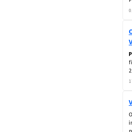
0
P
f
2
1
O
i
p