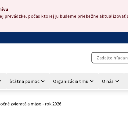
hívu
 prevádzke, počas ktorej ju budeme priebežne aktualizovať a
Vyhľadávanie
Štátna pomoc
Organizácia trhu
O nás
očné zvieratá a mäso - rok 2026