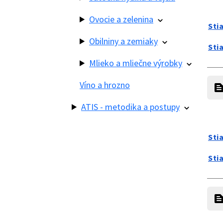
Ovocie a zelenina
Sti
Obilniny a zemiaky
Sti
Mlieko a mliečne výrobky
Víno a hrozno
ATIS - metodika a postupy
Sti
Sti