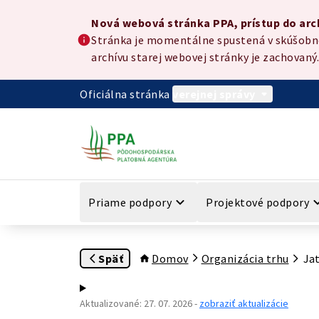
Preskočiť na hlavný obsah
Nová webová stránka PPA, prístup do archívu
Nová webová stránka PPA, prístup do arc
Stránka je momentálne spustená v skúšobnej
archívu starej webovej stránky je zachovaný.
Oficiálna stránka
verejnej správy
Priame podpory
Projektové podpory
Späť
Domov
Organizácia trhu
Jat
Aktualizované
:
27. 07. 2026
-
zobraziť aktualizácie