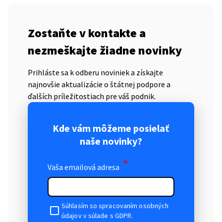
Zostaňte v kontakte a
nezmeškajte žiadne novinky
Prihláste sa k odberu noviniek a získajte
najnovšie aktualizácie o štátnej podpore a
ďalších príležitostiach pre váš podnik.
Kde vám môžeme posielať
naše novinky?
*
Vaša emailová adresa
Súhlasím so spracovaním osobných
údajov v súlade s GDPR.