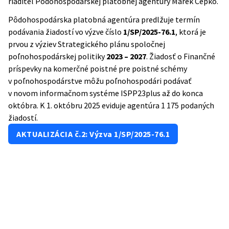
riaditeľ Pôdohospodárskej platobnej agentúry Marek Čepko.
Pôdohospodárska platobná agentúra predlžuje termín
podávania žiadostí vo výzve číslo
1/SP/2025-76.1
, ktorá je
prvou z výziev Strategického plánu spoločnej
poľnohospodárskej politiky
2023 – 2027
. Žiadosť o Finančné
príspevky na komerčné poistné pre poistné schémy
v poľnohospodárstve môžu poľnohospodári podávať
v novom informačnom systéme ISPP23plus až do konca
októbra. K 1. októbru 2025 eviduje agentúra 1 175 podaných
žiadostí.
AKTUALIZÁCIA č.2: Výzva 1/SP/2025-76.1