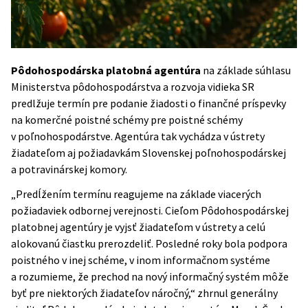
Pôdohospodárska platobná agentúra
na základe súhlasu
Ministerstva pôdohospodárstva a rozvoja vidieka SR
predlžuje termín pre podanie žiadosti o finančné príspevky
na komerčné poistné schémy pre poistné schémy
v poľnohospodárstve. Agentúra tak vychádza v ústrety
žiadateľom aj požiadavkám Slovenskej poľnohospodárskej
a potravinárskej komory.
„Predĺžením termínu reagujeme na základe viacerých
požiadaviek odbornej verejnosti. Cieľom Pôdohospodárskej
platobnej agentúry je vyjsť žiadateľom v ústrety a celú
alokovanú čiastku prerozdeliť. Posledné roky bola podpora
poistného v inej schéme, v inom informačnom systéme
a rozumieme, že prechod na nový informačný systém môže
byť pre niektorých žiadateľov náročný,“ zhrnul generálny