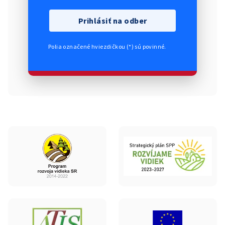
Prihlásiť na odber
Polia označené hviezdičkou (*) sú povinné.