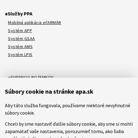
eSlužby PPA
Mobilná aplikácia eFARMÁR
Systém APP
Systém GSAA
Systém AMS
Systém LPIS
eEVIDENCIA POZEMKOV
Online katalóg
Súbory cookie na stránke apa.sk
Systém LORI
Systém ATIS
Aby táto služba fungovala, používame niektoré nevyhnutné
Systém ITMS
súbory cookie.
Chceli by sme nastaviť ďalšie súbory cookie, aby sme si mohli
zapamätať vaše nastavenia, porozumieť tomu, ako ľudia
Etický kódex
Mapa stránok
RSS
Youtube
Facebook