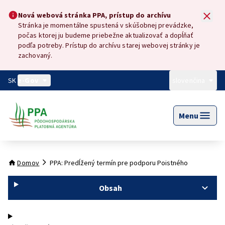
Preskočiť na hlavný obsah
Nová webová stránka PPA, prístup do archívu
Nová webová stránka PPA, prístup do archívu
Stránka je momentálne spustená v skúšobnej prevádzke,
počas ktorej ju budeme priebežne aktualizovať a dopĺňať
podľa potreby. Prístup do archívu starej webovej stránky je
zachovaný.
SK
e-Gov
slovenčina
Menu
Domov
PPA: Predĺžený termín pre podporu Poistného
Obsah