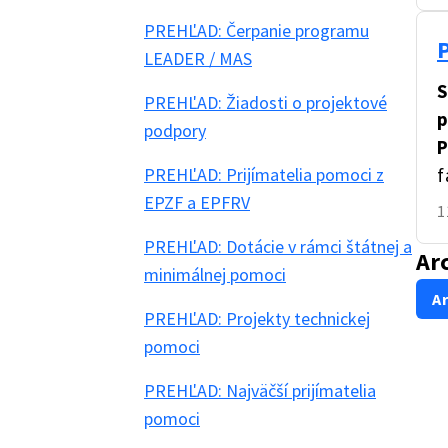
PREHĽAD: Čerpanie programu
LEADER / MAS
S
PREHĽAD: Žiadosti o projektové
p
podpory
P
PREHĽAD: Prijímatelia pomoci z
f
EPZF a EPFRV
1
PREHĽAD: Dotácie v rámci štátnej a
Ar
minimálnej pomoci
Ar
PREHĽAD: Projekty technickej
pomoci
PREHĽAD: Najväčší prijímatelia
pomoci