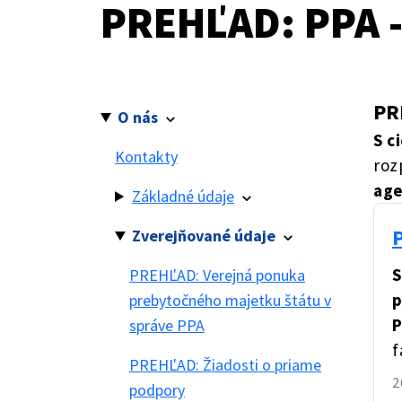
PREHĽAD: PPA -
PR
O nás
S c
Kontakty
roz
age
Základné údaje
Zverejňované údaje
S
PREHĽAD: Verejná ponuka
p
prebytočného majetku štátu v
P
správe PPA
f
PREHĽAD: Žiadosti o priame
2
podpory