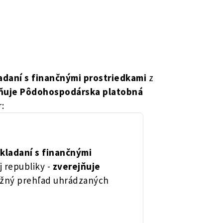
ladaní s finančnými prostriedkami
z
ňuje Pôdohospodárska platobná
:
akladaní s finančnými
j republiky -
zverejňuje
ežný prehľad uhrádzaných