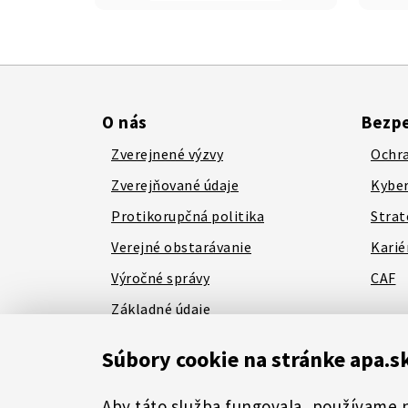
O nás
Bezpe
Zverejnené výzvy
Ochra
Zverejňované údaje
Kyber
Protikorupčná politika
Strat
Verejné obstarávanie
Karié
Výročné správy
CAF
Základné údaje
Kontakty
Súbory cookie na stránke apa.s
Aby táto služba fungovala, používame 