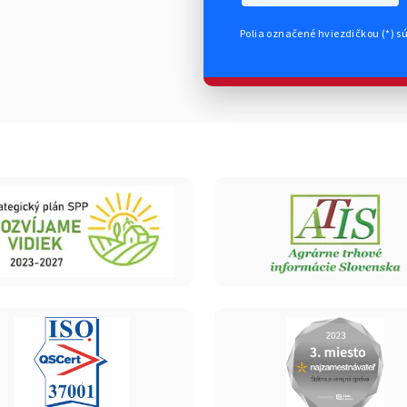
Polia označené hviezdičkou (*) s