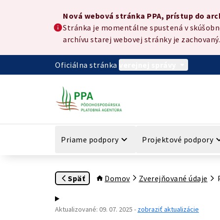
Preskočiť na hlavný obsah
Nová webová stránka PPA, prístup do archívu
Nová webová stránka PPA, prístup do arc
Stránka je momentálne spustená v skúšobnej
archívu starej webovej stránky je zachovaný.
Oficiálna stránka
verejnej správy
Priame podpory
Projektové podpory
Späť
Domov
Zverejňované údaje
Aktualizované
:
09. 07. 2025
-
zobraziť aktualizácie