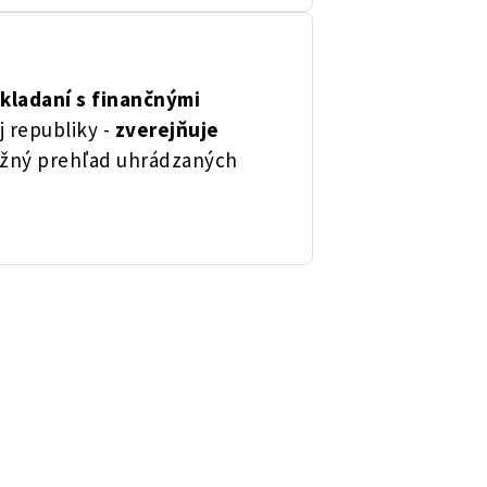
akladaní s finančnými
j republiky -
zverejňuje
ežný prehľad uhrádzaných