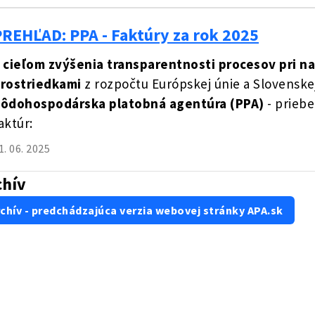
PREHĽAD: PPA - Faktúry za rok 2025
 cieľom zvýšenia transparentnosti procesov pri n
rostriedkami
z rozpočtu Európskej únie a Slovenske
ôdohospodárska platobná agentúra (PPA)
- prieb
aktúr:
1. 06. 2025
chív
chív - predchádzajúca verzia webovej stránky APA.sk