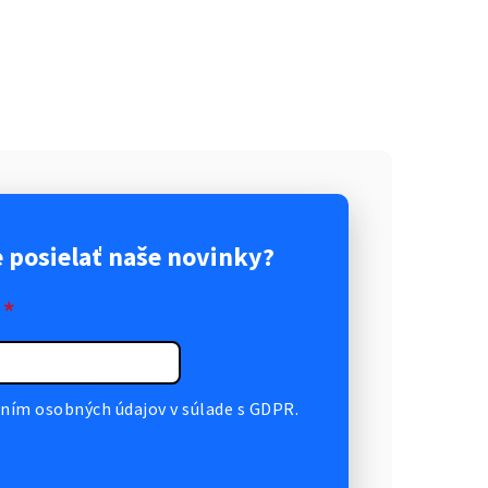
posielať naše novinky?
*
ním osobných údajov v súlade s GDPR.