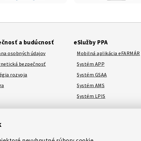
čnosť a budúcnosť
eSlužby PPA
na osobných údajov
Mobilná aplikácia eFARMÁR
netická bezpečnosť
Systém APP
égia rozvoja
Systém GSAA
ra
Systém AMS
Systém LPIS
k
niektoré nevyhnutné súbory cookie.