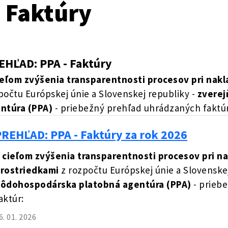
 Faktúry
EHĽAD: PPA - Faktúry
ieľom zvýšenia transparentnosti procesov pri nak
počtu Európskej únie a Slovenskej republiky -
zverej
ntúra (PPA)
- priebežný prehľad uhrádzaných faktúr
PREHĽAD: PPA - Faktúry za rok 2026
 cieľom zvýšenia transparentnosti procesov pri n
rostriedkami
z rozpočtu Európskej únie a Slovenske
ôdohospodárska platobná agentúra (PPA)
- prieb
aktúr:
6. 01. 2026