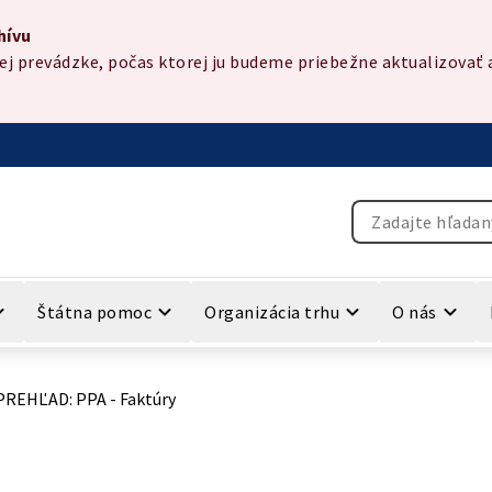
hívu
 prevádzke, počas ktorej ju budeme priebežne aktualizovať a
Vyhľadávanie
Štátna pomoc
Organizácia trhu
O nás
PREHĽAD: PPA - Faktúry