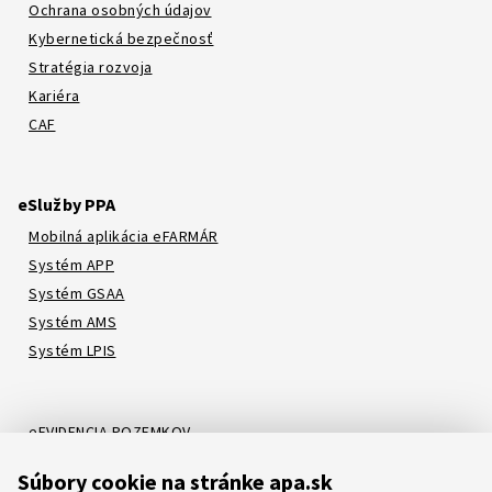
Ochrana osobných údajov
Kybernetická bezpečnosť
Stratégia rozvoja
Kariéra
CAF
eSlužby PPA
Mobilná aplikácia eFARMÁR
Systém APP
Systém GSAA
Systém AMS
Systém LPIS
eEVIDENCIA POZEMKOV
Online katalóg
Súbory cookie na stránke apa.sk
Systém LORI