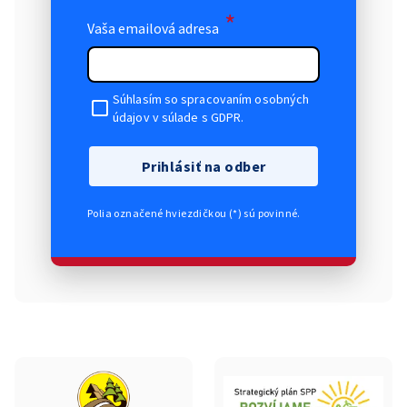
*
Vaša emailová adresa
Súhlasím so spracovaním osobných
údajov v súlade s GDPR.
Prihlásiť na odber
Polia označené hviezdičkou (*) sú povinné.