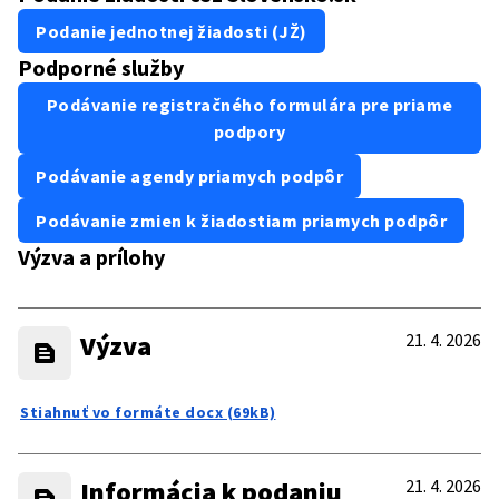
Podanie jednotnej žiadosti (JŽ)
Podporné služby
Podávanie registračného formulára pre priame
podpory
Podávanie agendy priamych podpôr
Podávanie zmien k žiadostiam priamych podpôr
Výzva a prílohy
Výzva
21. 4. 2026
Stiahnuť vo formáte docx (69kB)
Informácia k podaniu
21. 4. 2026