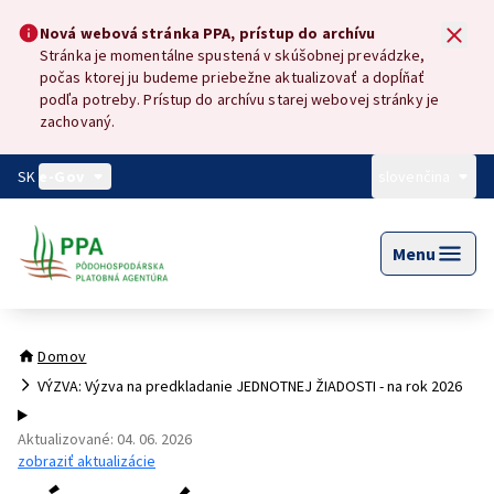
Preskočiť na hlavný obsah
Nová webová stránka PPA, prístup do archívu
Nová webová stránka PPA, prístup do archívu
Stránka je momentálne spustená v skúšobnej prevádzke,
počas ktorej ju budeme priebežne aktualizovať a dopĺňať
podľa potreby. Prístup do archívu starej webovej stránky je
zachovaný.
SK
e-Gov
slovenčina
Menu
Domov
VÝZVA: Výzva na predkladanie JEDNOTNEJ ŽIADOSTI - na rok 2026
Aktualizované
:
04. 06. 2026
zobraziť aktualizácie