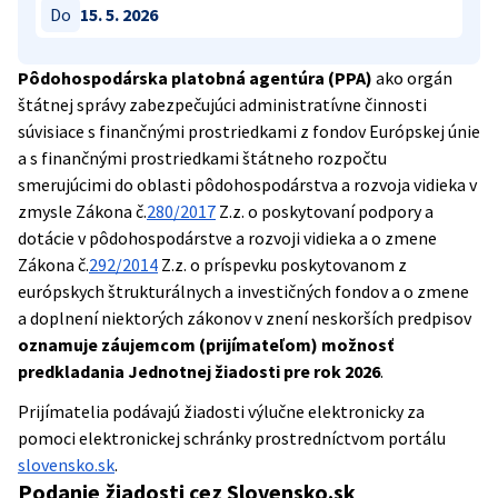
Do
15. 5. 2026
Pôdohospodárska platobná agentúra (PPA)
ako orgán
štátnej správy zabezpečujúci administratívne činnosti
súvisiace s finančnými prostriedkami z fondov Európskej únie
a s finančnými prostriedkami štátneho rozpočtu
smerujúcimi do oblasti pôdohospodárstva a rozvoja vidieka v
zmysle Zákona č.
280/2017
Z.z. o poskytovaní podpory a
dotácie v pôdohospodárstve a rozvoji vidieka a o zmene
Zákona č.
292/2014
Z.z. o príspevku poskytovanom z
európskych štrukturálnych a investičných fondov a o zmene
a doplnení niektorých zákonov v znení neskorších predpisov
oznamuje záujemcom (prijímateľom) možnosť
predkladania Jednotnej žiadosti pre rok 2026
.
Prijímatelia podávajú žiadosti výlučne elektronicky za
pomoci elektronickej schránky prostredníctvom portálu
slovensko.sk
.
Podanie žiadosti cez Slovensko.sk