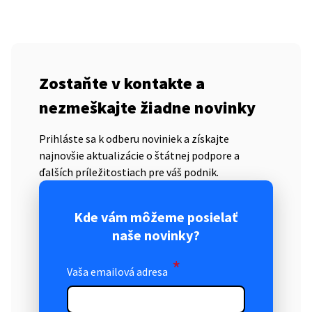
Zostaňte v kontakte a
nezmeškajte žiadne novinky
Prihláste sa k odberu noviniek a získajte
najnovšie aktualizácie o štátnej podpore a
ďalších príležitostiach pre váš podnik.
Kde vám môžeme posielať
naše novinky?
*
Vaša emailová adresa