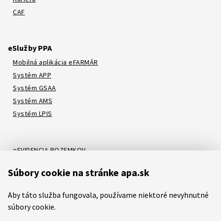
CAF
eSlužby PPA
Mobilná aplikácia eFARMÁR
Systém APP
Systém GSAA
Systém AMS
Systém LPIS
eEVIDENCIA POZEMKOV
Online katalóg
Súbory cookie na stránke apa.sk
Systém LORI
Systém ATIS
Aby táto služba fungovala, používame niektoré nevyhnutné
Systém ITMS
súbory cookie.