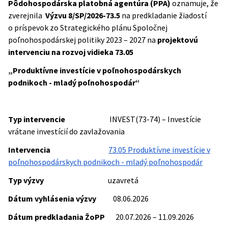
Pôdohospodárska platobná agentúra (PPA)
oznamuje, že
zverejnila
Výzvu 8/SP/2026-73.5
na predkladanie žiadostí
o príspevok zo Strategického plánu Spoločnej
poľnohospodárskej politiky 2023 – 2027 na
projektovú
intervenciu na rozvoj vidieka 73.05
„Produktívne investície v poľnohospodárskych
podnikoch - mladý poľnohospodár“
Typ intervencie
INVEST(73-74) – Investície
vrátane investícií do zavlažovania
Intervencia
73.05 Produktívne investície v
poľnohospodárskych podnikoch - mladý poľnohospodár
Typ výzvy
uzavretá
Dátum vyhlásenia výzvy
08.06.2026
Dátum predkladania ŽoPP
20.07.2026 – 11.09.2026