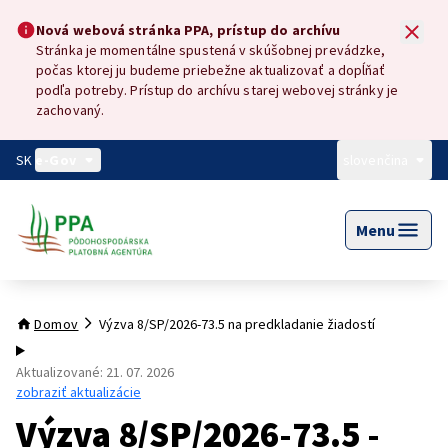
Preskočiť na hlavný obsah
Nová webová stránka PPA, prístup do archívu
Nová webová stránka PPA, prístup do archívu
Stránka je momentálne spustená v skúšobnej prevádzke,
počas ktorej ju budeme priebežne aktualizovať a dopĺňať
podľa potreby. Prístup do archívu starej webovej stránky je
zachovaný.
SK
e-Gov
slovenčina
Menu
Domov
Výzva 8/SP/2026-73.5 na predkladanie žiadostí
Aktualizované
:
21. 07. 2026
zobraziť aktualizácie
Výzva 8/SP/2026-73.5 -