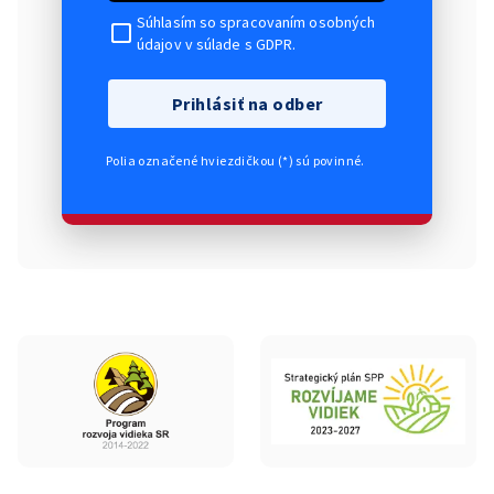
Súhlasím so spracovaním osobných
údajov v súlade s GDPR.
Prihlásiť na odber
Polia označené hviezdičkou (*) sú povinné.