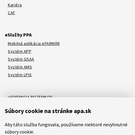
Kariéra
CAF
eSlužby PPA
Mobilná aplikácia eFARMÁR
Systém APP
Systém GSAA
Systém AMS
Systém LPIS
eEVIDENCIA POZEMKOV
Online katalóg
Súbory cookie na stránke apa.sk
Systém LORI
Systém ATIS
Aby táto služba fungovala, používame niektoré nevyhnutné
Systém ITMS
súbory cookie.