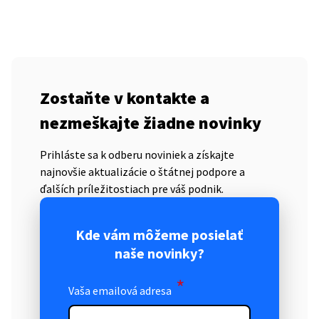
Zostaňte v kontakte a
nezmeškajte žiadne novinky
Prihláste sa k odberu noviniek a získajte
najnovšie aktualizácie o štátnej podpore a
ďalších príležitostiach pre váš podnik.
Kde vám môžeme posielať
naše novinky?
*
Vaša emailová adresa