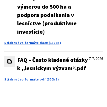
výmerou do 500 ha a
podpora podnikania v
lesníctve (produktívne
investície)
Stiahnuť vo formáte docx (139kB)
FAQ – Často kladené otázky
7. 7. 2026
k „lesníckym výzvam“.pdf
Stiahnuť vo formáte pdf (300kB)