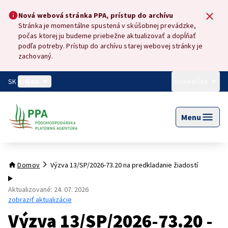
Preskočiť na hlavný obsah
Nová webová stránka PPA, prístup do archívu
Nová webová stránka PPA, prístup do archívu
Stránka je momentálne spustená v skúšobnej prevádzke,
počas ktorej ju budeme priebežne aktualizovať a dopĺňať
podľa potreby. Prístup do archívu starej webovej stránky je
zachovaný.
SK
e-Gov
slovenčina
Menu
Domov
Výzva 13/SP/2026-73.20 na predkladanie žiadostí
Aktualizované
:
24. 07. 2026
zobraziť aktualizácie
Výzva 13/SP/2026-73.20 -