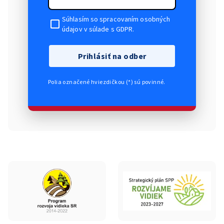
Súhlasím so spracovaním osobných
údajov v súlade s GDPR.
Prihlásiť na odber
Polia označené hviezdičkou (*) sú povinné.