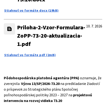
Stiahnuť vo formáte docx (19kB)
Priloha-2-Vzor-Formulara-
10. 7. 2026
ZoPP-73-20-aktualizacia-
1.pdf
Stiahnuť vo formáte pdf (2mB)
Pôdohospodárska platobná agentúra (PPA)
oznamuje, že
zverejnila
Výzvu 13/SP/2026-73.20
na predkladanie žiadostí
o príspevok zo Strategického plánu Spoločnej
poľnohospodárskej politiky 2023 – 2027 na
projektovú
intervenciu na rozvoj vidieka 73.20